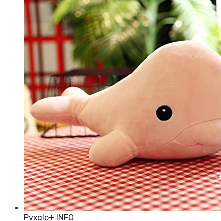
PvxgIo
+ INFO